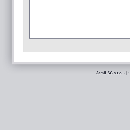
Jemil SC s.r.o.
- | 