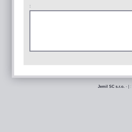
:
Jemil SC s.r.o.
- | 