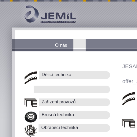
O nás
JESA
Dělící technika
offer_
Zařízení provozů
Brusná technika
Obráběcí technika