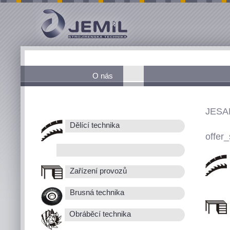
O nás
JESA
Dělící technika
offer_
Zařízení provozů
Brusná technika
Obráběcí technika