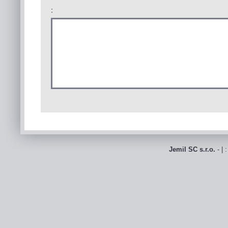
:
Jemil SC s.r.o.
- | 