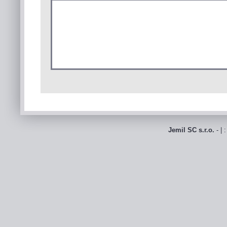
Jemil SC s.r.o.
- | 