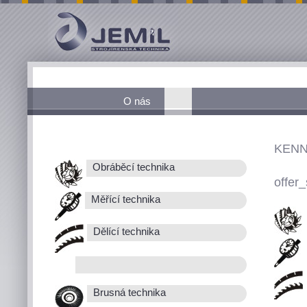
O nás
KENN
Obráběcí technika
offer_
Měřící technika
Dělící technika
Brusná technika