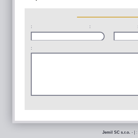
:
:
:
Jemil SC s.r.o.
- | 