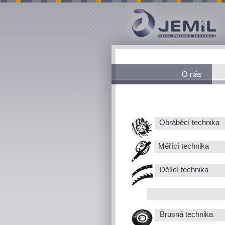
O nás
Obráběcí technika
Měřící technika
Dělící technika
Brusná technika