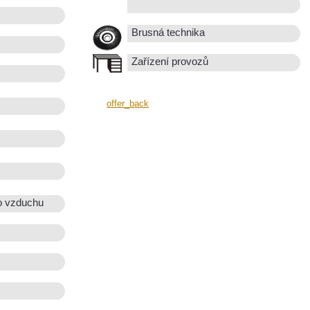
Brusná technika
Zařízení provozů
offer_back
o vzduchu