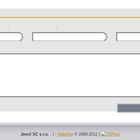
:
:
Jemil SC s.r.o.
- | :
NebeNet
© 2008-2012
|