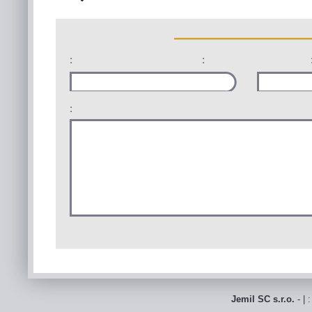
:
:
:
Jemil SC s.r.o.
- | 