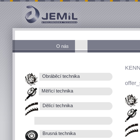
O nás
KENN
Obráběcí technika
offer_
Měřící technika
Dělící technika
Brusná technika