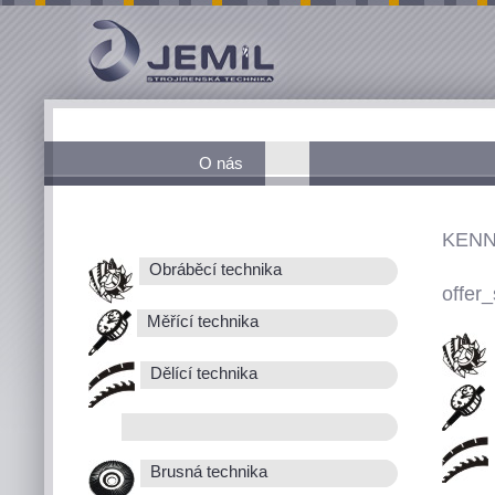
O nás
KENN
Obráběcí technika
offer_
Měřící technika
Dělící technika
Brusná technika