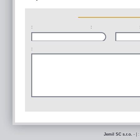
:
:
:
Jemil SC s.r.o.
- | 