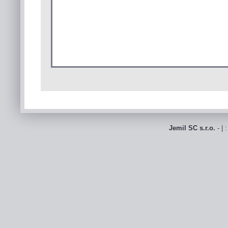
Jemil SC s.r.o.
- | 