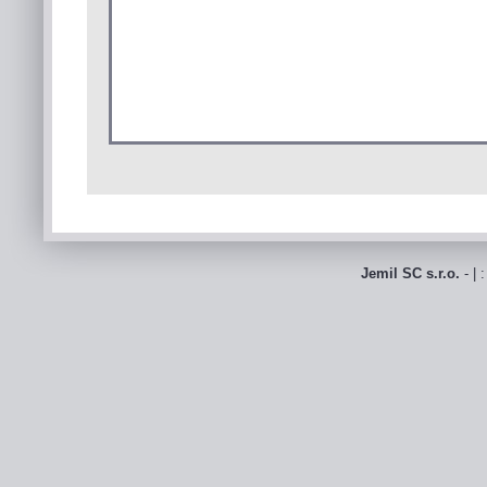
Jemil SC s.r.o.
- | 