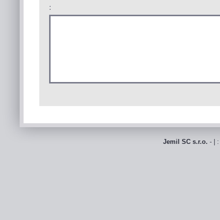
:
Jemil SC s.r.o.
- | 