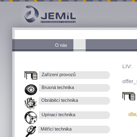
O nás
LIV:
Zařízení provozů
offer_
Brusná technika
Obráběcí technika
offe
Upínací technika
Měřící technika