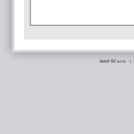
Jemil SC s.r.o.
- | 