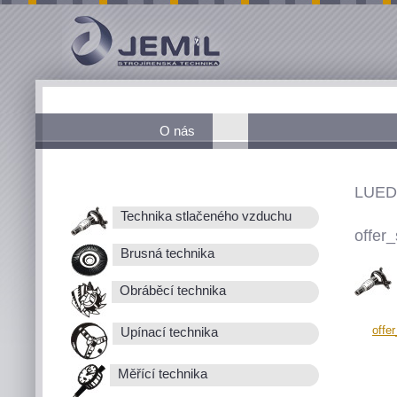
O nás
LUED
Technika stlačeného vzduchu
offer_
Brusná technika
Obráběcí technika
offe
Upínací technika
Měřící technika