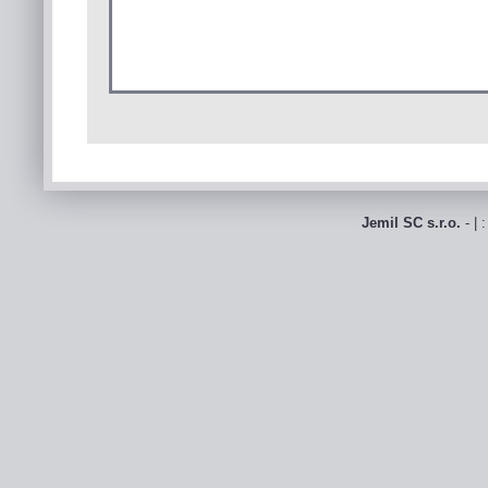
Jemil SC s.r.o.
- | 