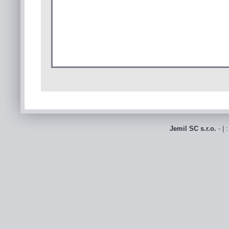
Jemil SC s.r.o.
- | 