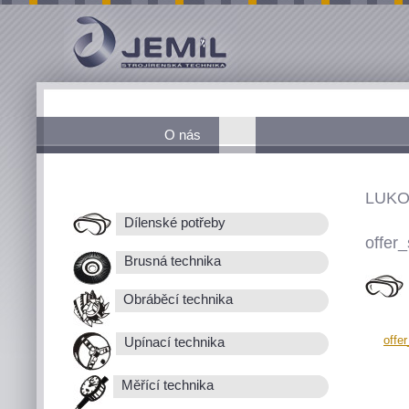
O nás
LUKO
Dílenské potřeby
offer_
Brusná technika
Obráběcí technika
offe
Upínací technika
Měřící technika