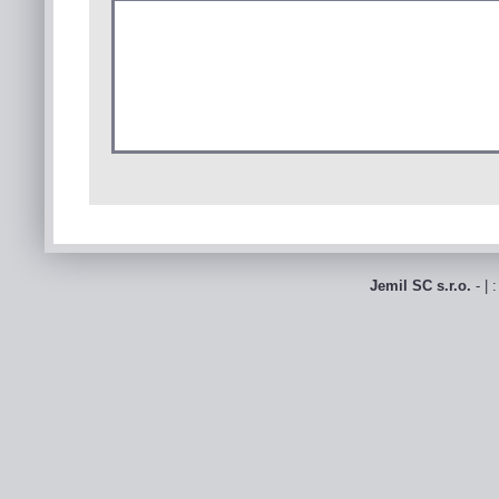
Jemil SC s.r.o.
- | 