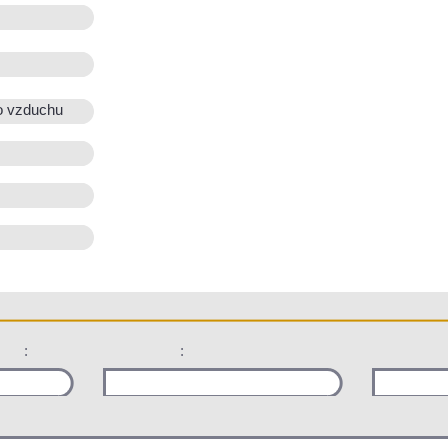
o vzduchu
:
: