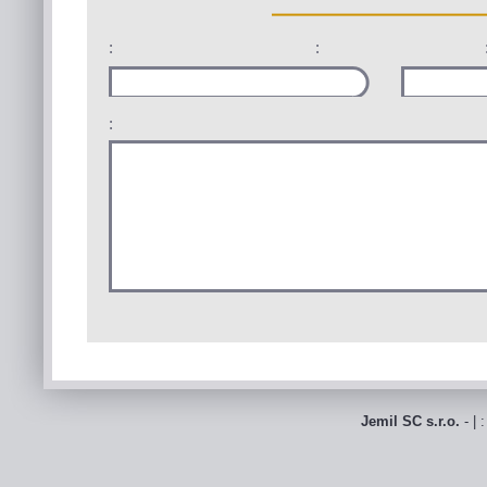
:
:
:
Jemil SC s.r.o.
- | 