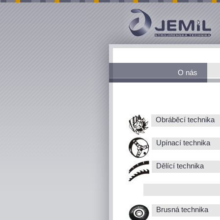
O nás
Obráběcí technika
Upínací technika
Dělící technika
Brusná technika