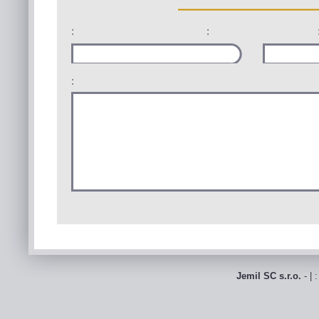
:
:
:
Jemil SC s.r.o.
- | 