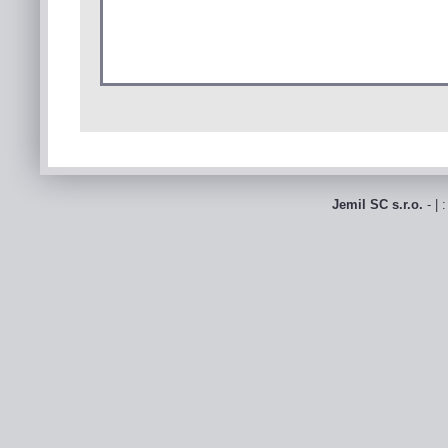
Jemil SC s.r.o.
- | 