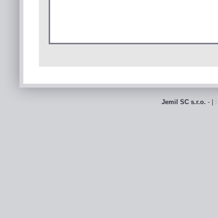
Jemil SC s.r.o.
- | 