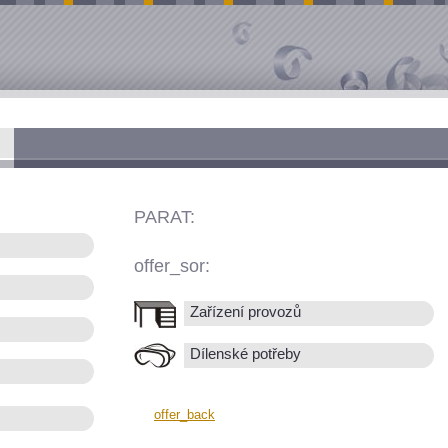
PARAT:
offer_sor:
Zařízení provozů
Dílenské potřeby
offer_back