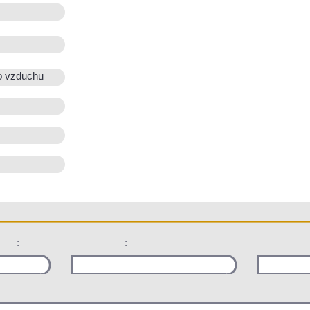
o vzduchu
:
: