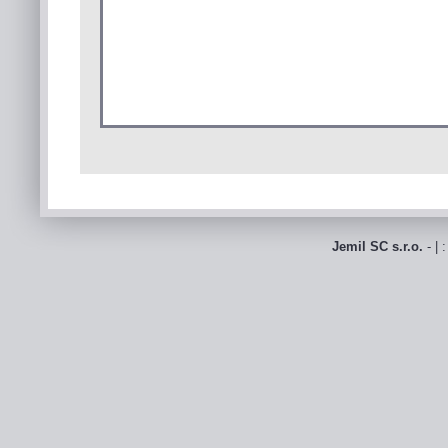
Jemil SC s.r.o.
- | 