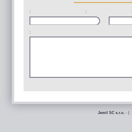
:
:
:
Jemil SC s.r.o.
- | 