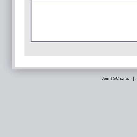
Jemil SC s.r.o.
- | 