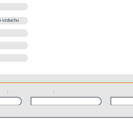
o vzduchu
:
: