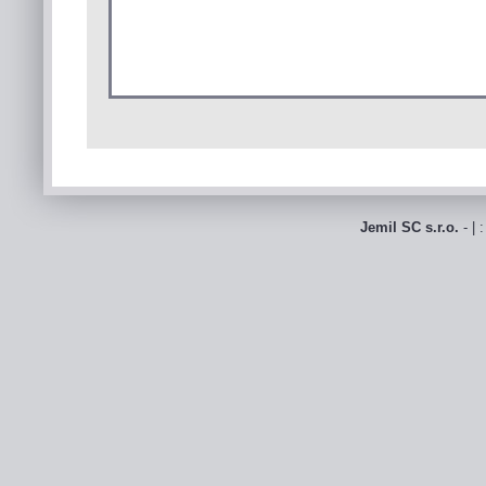
Jemil SC s.r.o.
- | 