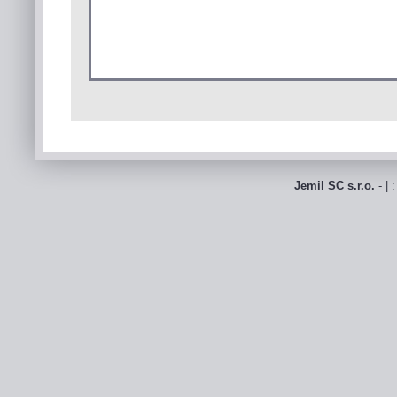
Jemil SC s.r.o.
- | 