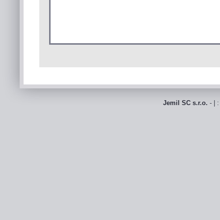
Jemil SC s.r.o.
- | 