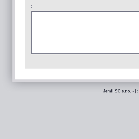
:
Jemil SC s.r.o.
- | 