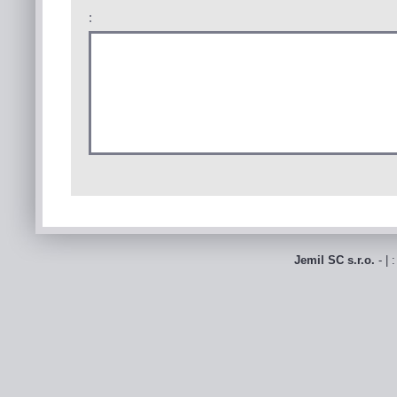
:
Jemil SC s.r.o.
- | 