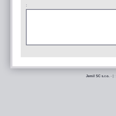
:
Jemil SC s.r.o.
- | 