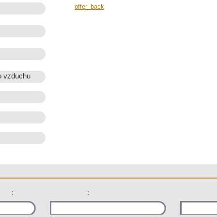
offer_back
o vzduchu
:
: