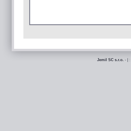
Jemil SC s.r.o.
- | 