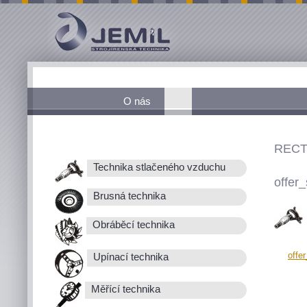
O nás
RECT
Technika stlačeného vzduchu
offer_
Brusná technika
Obráběcí technika
offe
Upínací technika
Měřící technika