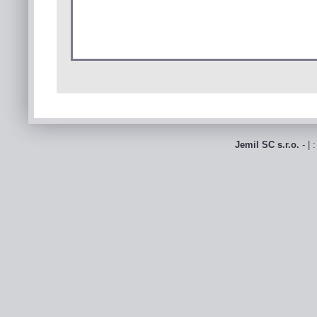
Jemil SC s.r.o.
- | 