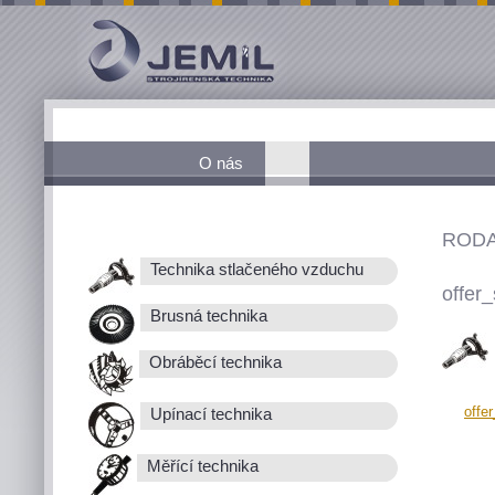
O nás
RODA
Technika stlačeného vzduchu
offer_
Brusná technika
Obráběcí technika
offe
Upínací technika
Měřící technika