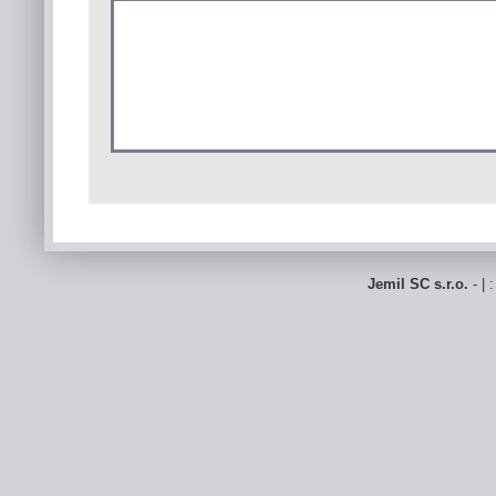
Jemil SC s.r.o.
- | 