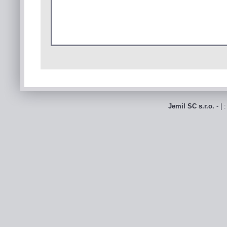
Jemil SC s.r.o.
- | 