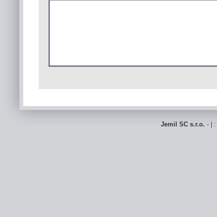
Jemil SC s.r.o.
- | 