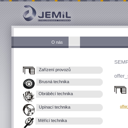
O nás
SEMP
Zařízení provozů
offer_
Brusná technika
Obráběcí technika
offe
Upínací technika
Měřící technika