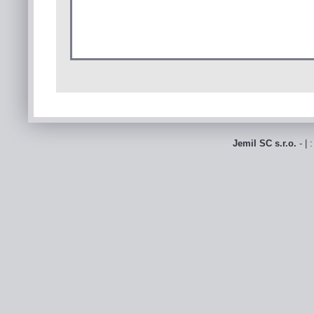
Jemil SC s.r.o.
- | 