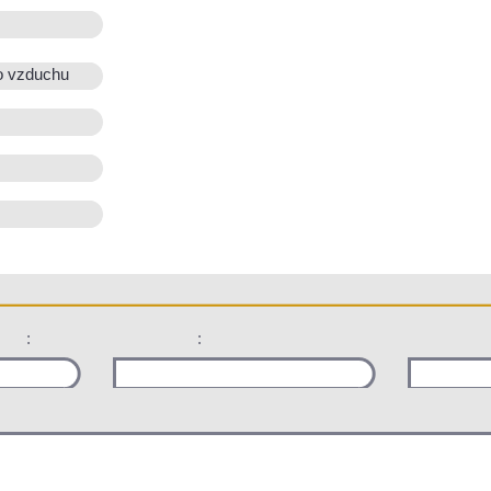
o vzduchu
:
: