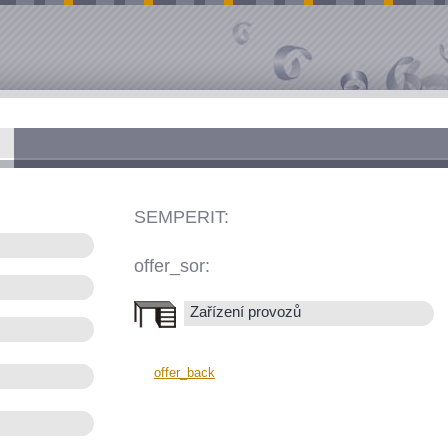
SEMPERIT:
offer_sor:
Zařízení provozů
offer_back