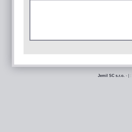
Jemil SC s.r.o.
- | 