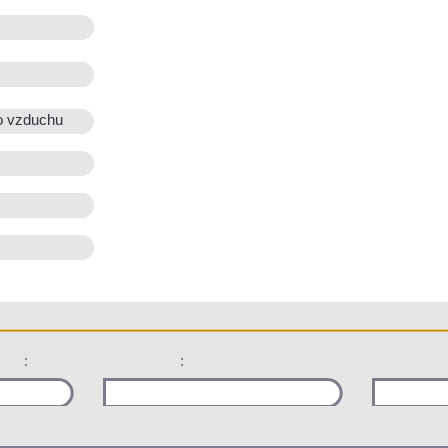
o vzduchu
:
: