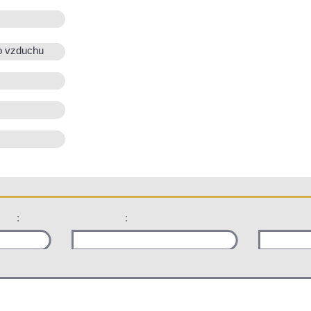
o vzduchu
:
: