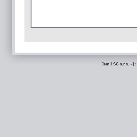
Jemil SC s.r.o.
- | 