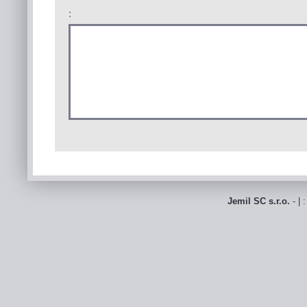
:
Jemil SC s.r.o.
- | 