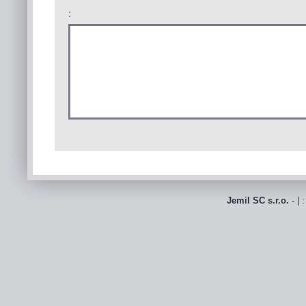
:
Jemil SC s.r.o.
- | 