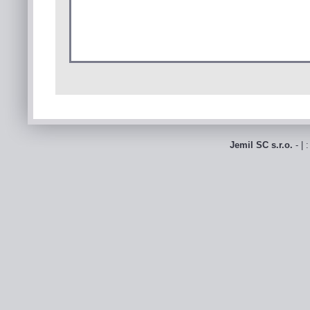
Jemil SC s.r.o.
- | 