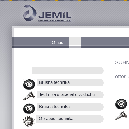
O nás
SUHN
offer_
Brusná technika
Technika stlačeného vzduchu
Brusná technika
Obráběcí technika