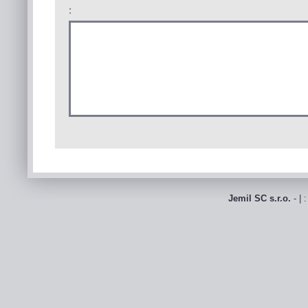
:
Jemil SC s.r.o.
- | 