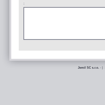
:
Jemil SC s.r.o.
- | 