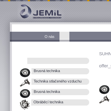
O nás
SUHN
offer_
Brusná technika
Technika stlačeného vzduchu
Brusná technika
Obráběcí technika